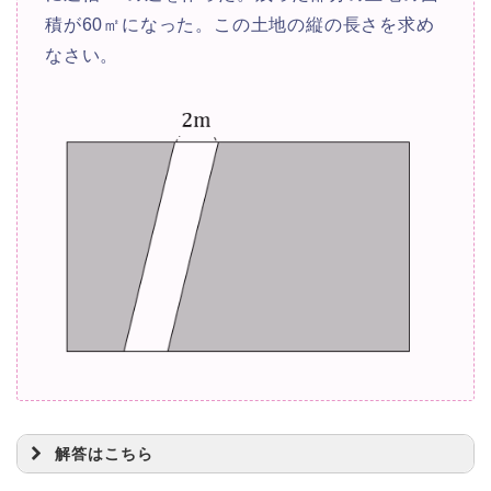
x
=
24
積が60㎡になった。この土地の縦の長さを求め
x
(
+
10
)
x
=
2
なさい。
x
解答はこちら