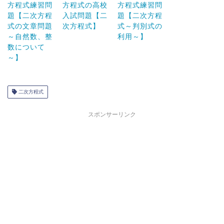
方程式練習問
方程式の高校
方程式練習問
題【二次方程
入試問題【二
題【二次方程
式の文章問題
次方程式】
式～判別式の
～自然数、整
利用～】
数について
～】
二次方程式
スポンサーリンク