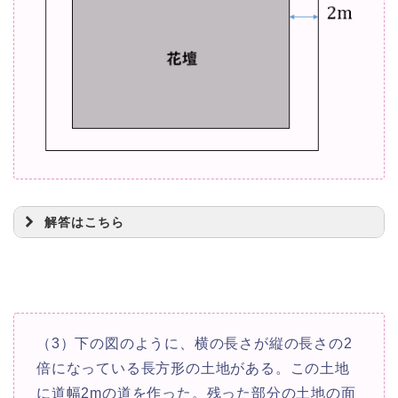
(
10
−
)
(
16
−
)
=
112
解答はこちら
x
x
2
160
−
26
+
=
112
x
x
2
−
26
+
48
=
0
x
x
(
−
2
)
(
−
24
)
=
0
8
x
x
m
（3）下の図のように、横の長さが縦の長さの2
=
2
,
24
x
倍になっている長方形の土地がある。この土地
に道幅2mの道を作った。残った部分の土地の面