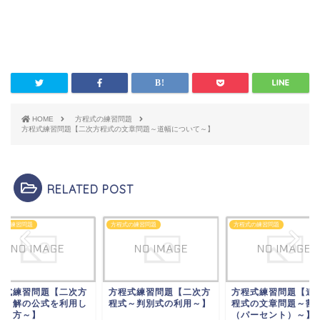
(
2
−
2
)
=
60
x
x
2
2
−
2
−
60
=
0
x
x
HOME
方程式の練習問題
2
−
−
30
=
0
x
x
方程式練習問題【二次方程式の文章問題～道幅について～】
(
−
6
)
(
+
5
)
=
0
x
x
=
6
,
−
5
x
RELATED POST
=
−
5
式の練習問題
方程式の練習問題
方程式の練習問題
x
=
6
x
程式練習問題【二次方
方程式練習問題【二次方
方程式練習問題【連
式～解の公式を利用し
程式～判別式の利用～】
程式の文章問題～割
解き方～】
（パーセント）～】