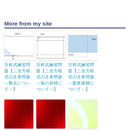
(
−
4
)
(
+
6
)
=
56
x
x
2
+
2
−
24
=
56
x
x
2
6
+
2
−
80
=
0
More from my site
m
x
x
(
+
10
)
(
−
8
)
=
0
x
x
=
−
10
,
8
x
x
2
x
=
−
10
方程式練習問
方程式練習問
方程式練習問
x
題【二次方程
題【二次方程
題【二次方程
=
8
x
式の文章問題
式の文章問題
式の文章問題
～動点につい
～箱の容積に
～図形面積に
て～】
ついて～】
ついて～】