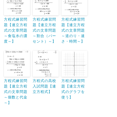
x
y
方程式練習問
方程式練習問
方程式練習問
10
+
x
y
題【連立方程
題【連立方程
題【連立方程
10
+
y
x
式の文章問題
式の文章問題
式の文章問題
～食塩水の濃
～割合（パー
～道のり・速
−
=
−
2
{
x
y
度～】
セント）～】
さ・時間～】
+
=
10
x
y
=
2
+
1
{
x
y
10
+
=
10
+
−
36
y
x
x
y
方程式練習問
方程式の高校
方程式練習問
題【連立方程
入試問題【連
題【連立方程
式の文章問題
立方程式】
式のグラフを
～個数と代金
使う】
～】