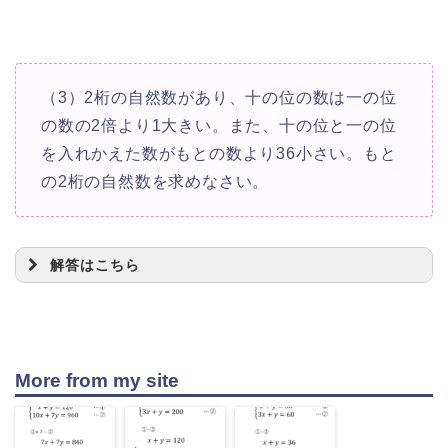
+
=
11
{
x
y
46
10
+
=
10
+
+
45
y
x
x
y
（3）2桁の自然数があり、十の位の数は一の位
の数の2倍より1大きい。また、十の位と一の位
を入れかえた数がもとの数より36小さい。もと
x
y
の2桁の自然数を求めなさい。
10
+
x
y
10
+
y
x
解答はこちら
73
More from my site
10
+
=
10
+
+
18
{
y
x
x
y
(
10
+
)
+
(
10
+
)
=
110
x
y
y
x