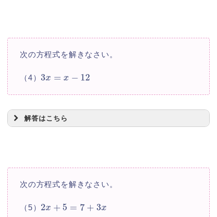
=
2
x
次の方程式を解きなさい。
3
=
−
12
（4）
x
x
4
−
1
=
7
x
4
=
7
+
1
x
解答はこちら
4
=
8
x
=
2
x
=
−
6
x
次の方程式を解きなさい。
2
+
5
=
7
+
3
（5）
x
x