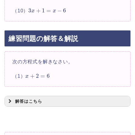
3
+
1
=
−
6
（10）
x
x
練習問題の解答＆解説
次の方程式を解きなさい。
+
2
=
6
（1）
x
解答はこちら