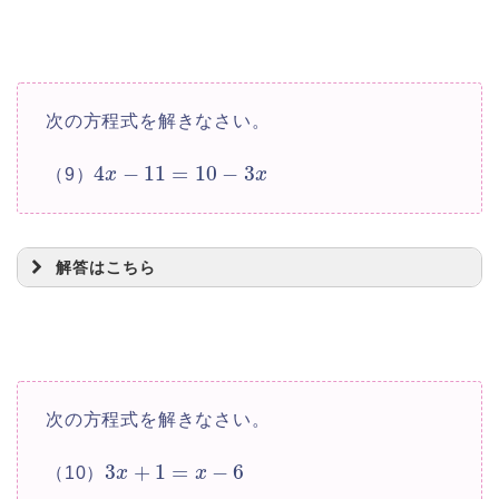
=
2
x
5
=
x
6
次の方程式を解きなさい。
4
−
11
=
10
−
3
（9）
x
x
+
11
=
−
5
+
16
x
x
+
5
=
16
−
11
x
x
解答はこちら
6
=
5
x
5
=
x
6
=
3
x
次の方程式を解きなさい。
3
+
1
=
−
6
（10）
x
x
4
−
11
=
10
−
3
x
x