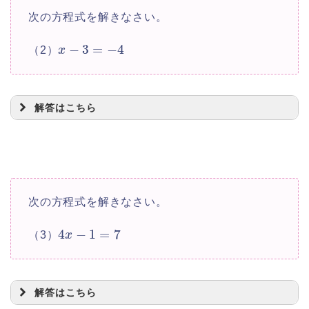
=
4
x
次の方程式を解きなさい。
−
3
=
−
4
（2）
x
+
2
=
6
x
=
6
−
2
x
解答はこちら
=
4
x
=
−
1
x
次の方程式を解きなさい。
4
−
1
=
7
（3）
x
−
3
=
−
4
x
=
−
4
+
3
x
解答はこちら
=
−
1
x