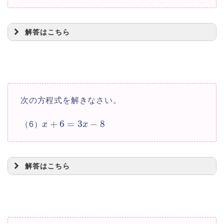
3
=
−
12
x
x
3
−
=
−
12
x
x
解答はこちら
2
=
−
12
x
=
−
6
x
=
−
2
x
次の方程式を解きなさい。
+
6
=
3
−
8
（6）
x
x
2
+
5
=
7
+
3
x
x
2
−
3
=
7
−
5
x
x
解答はこちら
−
=
2
x
=
−
2
x
=
7
x