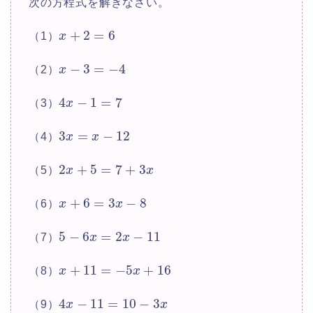
次の方程式を解きなさい。
+
2
=
6
（1）
x
−
3
=
−
4
（2）
x
4
−
1
=
7
（3）
x
3
=
−
12
（4）
x
x
2
+
5
=
7
+
3
（5）
x
x
+
6
=
3
−
8
（6）
x
x
5
−
6
=
2
−
11
（7）
x
x
+
11
=
−
5
+
16
（8）
x
x
4
−
11
=
10
−
3
（9）
x
x