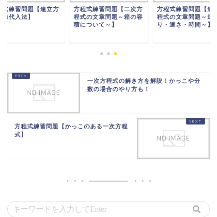
程式練習問題【連立方
方程式練習問題【二次方
方程式練習問題【連
式の代入法】
程式の文章問題～箱の容
程式の文章問題～道
積について～】
り・速さ・時間～】
一次方程式の解き方を解説！かっこや分
数の場合のやり方も！
方程式練習問題【かっこのある一次方程
式】